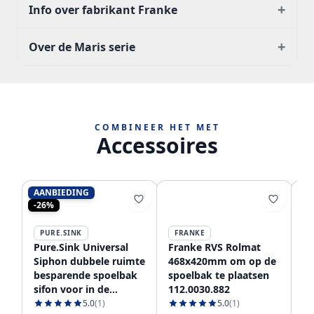
+
Info over fabrikant Franke
+
Over de Maris serie
COMBINEER HET MET
Accessoires
AANBIEDING
-26%
PURE.SINK
FRANKE
Pure.Sink Universal
Franke RVS Rolmat
Fr
Siphon dubbele ruimte
468x420mm om op de
af
besparende spoelbak
spoelbak te plaatsen
3
sifon voor in de
112.0030.882
11
keuken met 2
5.0
(1)
5.0
(1)