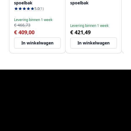
spoelbak
spoelbak
sp
5.0
(1)
Levering binnen 1 week
Le
€ 466,73
€ 
Levering binnen 1 week
€ 409,00
€ 421,49
€
In winkelwagen
In winkelwagen