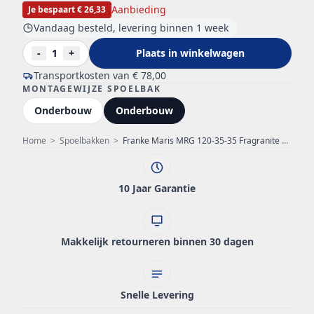
Aanbieding
Je bespaart € 26,33
Vandaag besteld, levering binnen 1 week
-
1
+
Plaats in winkelwagen
Transportkosten van
€ 78,00
MONTAGEWIJZE SPOELBAK
Onderbouw
Onderbouw
Home
>
Spoelbakken
>
Franke Maris MRG 120-35-35 Fragranite black edition mat zwarte dubbele spoelbak onderbouw
10 Jaar Garantie
Makkelijk retourneren binnen 30 dagen
Snelle Levering