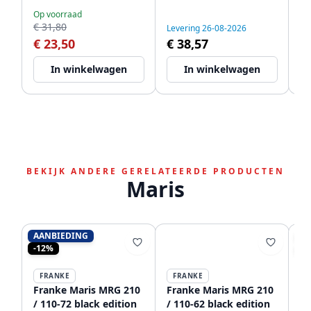
vaatwasser
Op voorraad
aansluitingen WSTDSI-
€ 31,80
Levering 26-08-2026
Le
32
€ 23,50
€ 38,57
€
In winkelwagen
In winkelwagen
BEKIJK ANDERE GERELATEERDE PRODUCTEN
Maris
AANBIEDING
AA
-12%
-2
FRANKE
FRANKE
Franke Maris MRG 210
Franke Maris MRG 210
Fr
/ 110-72 black edition
/ 110-62 black edition
/ 