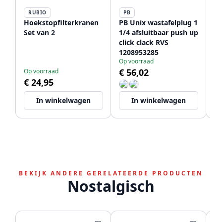
RUBIO
PB
P
Hoekstopfilterkranen
PB Unix wastafelplug 1
PB
Set van 2
1/4 afsluitbaar push up
h
click clack RVS
ho
1208953285
rv
Op voorraad
Le
en
€ 56,02
€
Op voorraad
12
€ 24,95
In winkelwagen
In winkelwagen
BEKIJK ANDERE GERELATEERDE PRODUCTEN
Nostalgisch