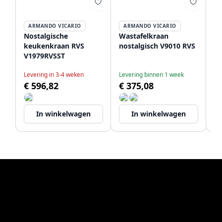
ARMANDO VICARIO
ARMANDO VICARIO
Nostalgische
Wastafelkraan
Wa
keukenkraan RVS
nostalgisch V9010 RVS
no
V1979RVSST
V
Levering in 3-4 weken
Levering binnen 1 week
Op
€ 596,82
€ 375,08
€
In winkelwagen
In winkelwagen