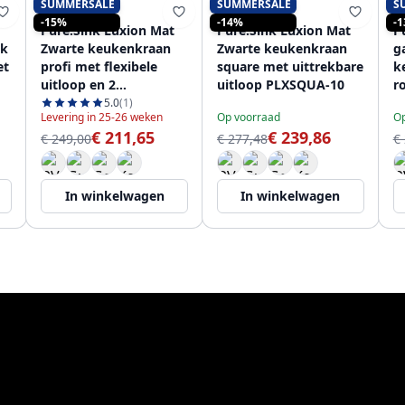
SUMMERSALE
SUMMERSALE
S
PURE.SINK
PURE.SINK
-15%
-14%
-
Pure.Sink Luxion Mat
Pure.Sink Luxion Mat
P
ak
Zwarte keukenkraan
Zwarte keukenkraan
g
et
profi met flexibele
square met uittrekbare
k
uitloop en 2
uitloop PLXSQUA-10
r
straalsoorten PLXFLEX-
1
5.0
(1)
Levering in 25-26 weken
Op voorraad
Op
10
€ 211,65
€ 239,86
€ 249,00
€ 277,48
€
In winkelwagen
In winkelwagen