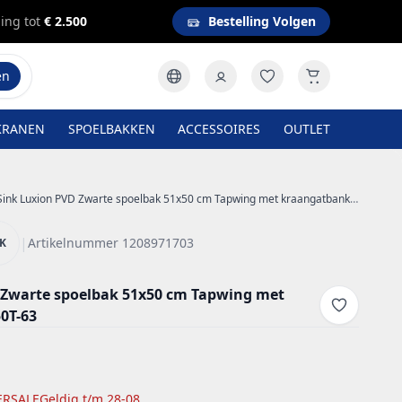
ing tot
€ 2.500
Bestelling Volgen
en
KRANEN
SPOELBAKKEN
ACCESSOIRES
OUTLET
ink Luxion PVD Zwarte spoelbak 51x50 cm Tapwing met kraangatbank PLX5150T-63
|
Artikelnummer 1208971703
NK
 Zwarte spoelbak 51x50 cm Tapwing met
0T-63
RSALE
Geldig t/m 28-08