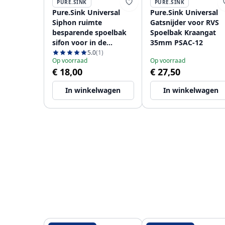
PURE.SINK
PURE.SINK
Pure.Sink Universal
Pure.Sink Universal
Siphon ruimte
Gatsnijder voor RVS
besparende spoelbak
Spoelbak Kraangat
sifon voor in de
35mm PSAC-12
keuken met 2
5.0
(1)
Op voorraad
Op voorraad
vaatwasser
€ 18,00
€ 27,50
aansluitingen WSTSSI-
32
In winkelwagen
In winkelwagen