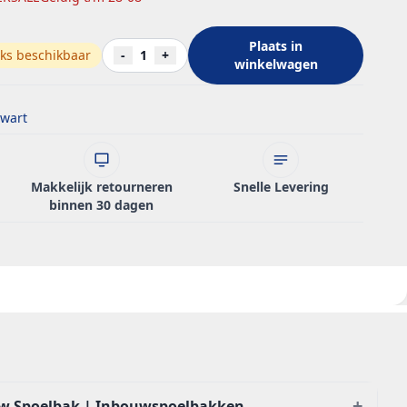
Plaats in
ks beschikbaar
-
1
+
winkelwagen
wart
Makkelijk retourneren
Snelle Levering
binnen 30 dagen
+
w Spoelbak | Inbouwspoelbakken