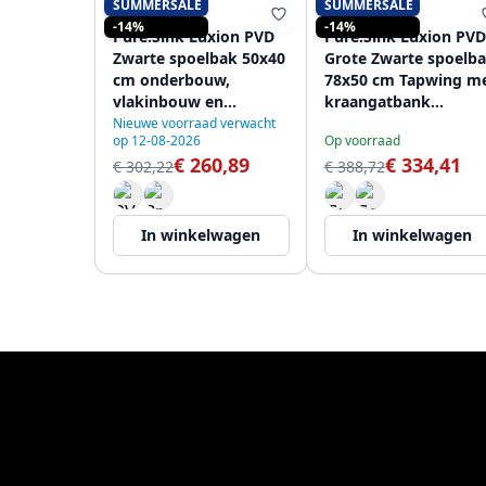
SUMMERSALE
SUMMERSALE
PURE.SINK
PURE.SINK
-14%
-14%
Pure.Sink Luxion PVD
Pure.Sink Luxion PVD
Zwarte spoelbak 50x40
Grote Zwarte spoelb
cm onderbouw,
78x50 cm Tapwing m
vlakinbouw en
kraangatbank
opbouw PLX5040-63
PLX7850T-63
Nieuwe voorraad verwacht
op 12-08-2026
Op voorraad
€ 260,89
€ 334,41
€ 302,22
€ 388,72
In winkelwagen
In winkelwagen