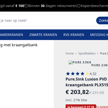
rgd vanaf
€ 100
Binnen
30
dagen retourneren
Kopersbescherm
Zoek
KAMERKRANEN
ZWARTE KRANEN
RVS KRANEN
MESSING 
Home
>
Spoelbakken
>
Pure.S
PURE.SI
4.32
Pure.Sink Luxion PVD
kraangatbank PLX515
€ 203,82
€ 231,08
incl. 21% btw
SUMME
Je bespaart € 27,26