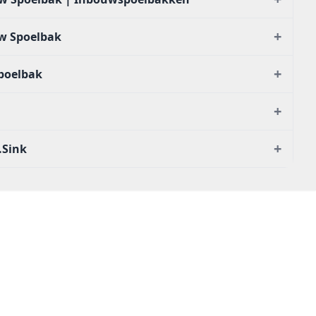
+
w Spoelbak
+
poelbak
+
+
.Sink