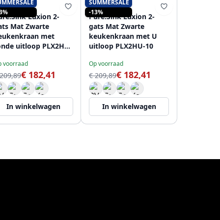
UMMERSALE
SUMMERSALE
PURE.SINK
PURE.SINK
13%
-13%
ure.Sink Luxion 2-
Pure.Sink Luxion 2-
ats Mat Zwarte
gats Mat Zwarte
eukenkraan met
keukenkraan met U
onde uitloop PLX2HR-
uitloop PLX2HU-10
0
 voorraad
Op voorraad
€ 182,41
€ 182,41
 209,89
€ 209,89
In winkelwagen
In winkelwagen