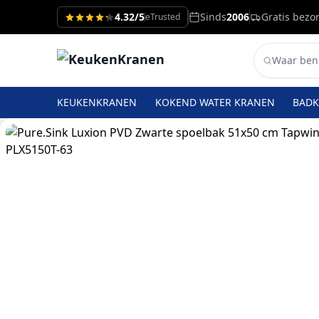
4.32/5
Sinds
2006
Gratis bezo
eTrusted
KEUKENKRANEN
KOKEND WATER KRANEN
BAD