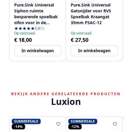
Pure.Sink Universal
Pure.Sink Universal
Siphon ruimte
Gatsnijder voor RVS
besparende spoelbak
Spoelbak Kraangat
sifon voor in de
35mm PSAC-12
keuken met 2
5.0
(1)
Op voorraad
Op voorraad
vaatwasser
€ 18,00
€ 27,50
aansluitingen WSTSSI-
32
In winkelwagen
In winkelwagen
BEKIJK ANDERE GERELATEERDE PRODUCTEN
Luxion
SUMMERSALE
SUMMERSALE
S
-14%
-12%
-1