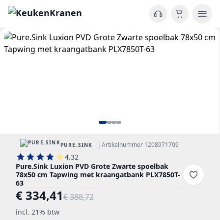
|
Artikelnummer 1208971709
PURE.SINK
4.32
Pure.Sink Luxion PVD Grote Zwarte spoelbak
78x50 cm Tapwing met kraangatbank PLX7850T-
63
€ 334,41
€ 388,72
incl. 21% btw