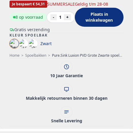
SUMMERSALE
Geldig t/m 28-08
Je bespaart € 54,31
Plaats in
8 op voorraad
-
1
+
winkelwagen
Gratis verzending
KLEUR SPOELBAK
Zwart
Home
>
Spoelbakken
>
Pure.Sink Luxion PVD Grote Zwarte spoelbak 78x50 cm Tapwing met kraangatbank PLX7850T-63
10 Jaar Garantie
Makkelijk retourneren binnen 30 dagen
Snelle Levering