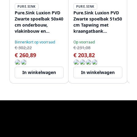
PURE.SINK
PURE.SINK
P
Pure.Sink Luxion PVD
Pure.Sink Luxion PVD
Pu
Zwarte spoelbak 50x40
Zwarte spoelbak 51x50
Zw
cm onderbouw,
cm Tapwing met
pr
vlakinbouw en
kraangatbank
ui
opbouw PLX5040-63
PLX5150T-63
st
Binnenkort op voorraad
Op voorraad
Le
PL
€ 302,22
€ 231,08
€ 
€ 260,89
€ 203,82
€
In winkelwagen
In winkelwagen