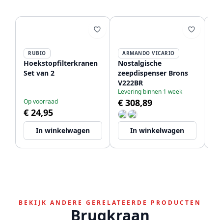
RUBIO
ARMANDO VICARIO
P
Hoekstopfilterkranen
Nostalgische
PB
Set van 2
zeepdispenser Brons
aa
V222BR
st
Levering binnen 1 week
k
€ 308,89
Op voorraad
Op
la
€ 24,95
€
bi
12
In winkelwagen
In winkelwagen
BEKIJK ANDERE GERELATEERDE PRODUCTEN
Brugkraan