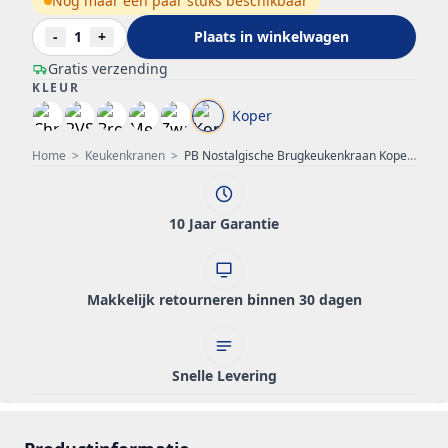
Nog maar een paar stuks beschikbaar
-
1
+
Plaats in winkelwagen
Gratis verzending
KLEUR
Koper
Home
>
Keukenkranen
>
PB Nostalgische Brugkeukenkraan Koper haakse uitloop met witte hendels 1208954674
10 Jaar Garantie
Makkelijk retourneren binnen 30 dagen
Snelle Levering