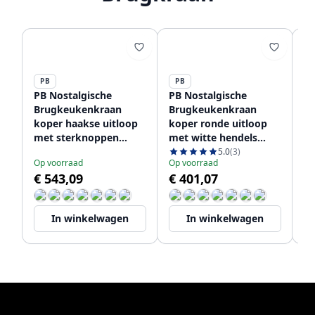
PB
PB
P
PB Nostalgische
PB Nostalgische
PB
Brugkeukenkraan
Brugkeukenkraan
B
koper haakse uitloop
koper ronde uitloop
ko
met sterknoppen
met witte hendels
m
copper PBN.KOP.H.ST
copper PBN.KOP.R.WH
12
5.0
(3)
Op voorraad
Op voorraad
Le
€ 543,09
€ 401,07
€
In winkelwagen
In winkelwagen