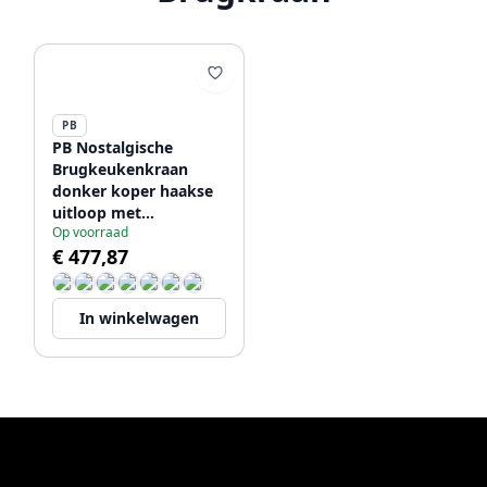
PB
PB Nostalgische
Brugkeukenkraan
donker koper haakse
uitloop met
Op voorraad
sterknoppen
€ 477,87
1208954668
In winkelwagen