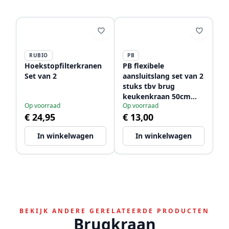
RUBIO
PB
Hoekstopfilterkranen
PB flexibele
Set van 2
aansluitslang set van 2
stuks tbv brug
keukenkraan 50cm
Op voorraad
Op voorraad
lang met 2 x
€ 24,95
€ 13,00
binnendraad 1/2 + 3/8
1208953845
In winkelwagen
In winkelwagen
BEKIJK ANDERE GERELATEERDE PRODUCTEN
Brugkraan