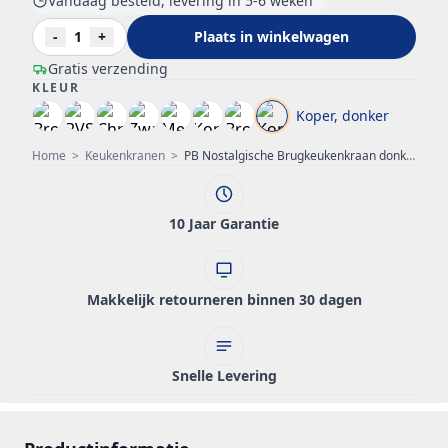
Vandaag besteld, levering in 5-6 weken
-
1
+
Plaats in winkelwagen
Gratis verzending
KLEUR
Koper, donker
Home
>
Keukenkranen
>
PB Nostalgische Brugkeukenkraan donker koper ronde uitloop met witte hendels 1208954666
10 Jaar Garantie
Makkelijk retourneren binnen 30 dagen
Snelle Levering