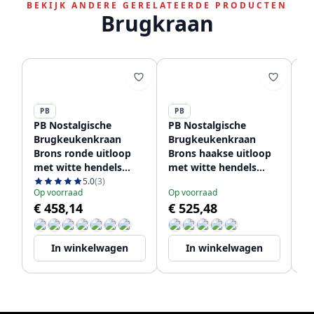
BEKIJK ANDERE GERELATEERDE PRODUCTEN
Brugkraan
PB
PB
P
PB Nostalgische
PB Nostalgische
PB
Brugkeukenkraan
Brugkeukenkraan
B
Brons ronde uitloop
Brons haakse uitloop
Br
met witte hendels
met witte hendels
m
PBN.BRO.R.WH
PBN.BRO.H.WH
PB
5.0
(3)
Op voorraad
Op voorraad
Op
€ 458,14
€ 525,48
€
In winkelwagen
In winkelwagen