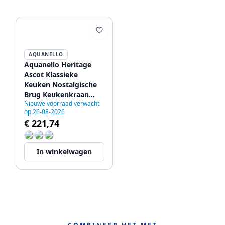
AQUANELLO
Aquanello Heritage
Ascot Klassieke
Keuken Nostalgische
Brug Keukenkraan
Nieuwe voorraad verwacht
Brons met
op 26-08-2026
Kruishendels BN-0011-
€ 221,74
HM
In winkelwagen