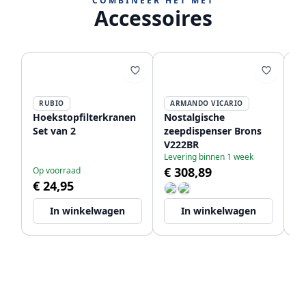
COMBINEER HET MET
Accessoires
RUBIO
ARMANDO VICARIO
P
Hoekstopfilterkranen
Nostalgische
PB
Set van 2
zeepdispenser Brons
aa
V222BR
st
Levering binnen 1 week
k
€ 308,89
Op voorraad
Op
la
€ 24,95
€
bi
12
In winkelwagen
In winkelwagen