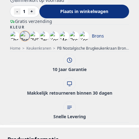
Binnenkort op voorraad
-
1
+
Plaats in winkelwagen
Gratis verzending
KLEUR
Brons
Home
>
Keukenkranen
>
PB Nostalgische Brugkeukenkraan Brons haakse uitloop met sterknoppen PBN.BRO.H.ST
10 Jaar Garantie
Makkelijk retourneren binnen 30 dagen
Snelle Levering