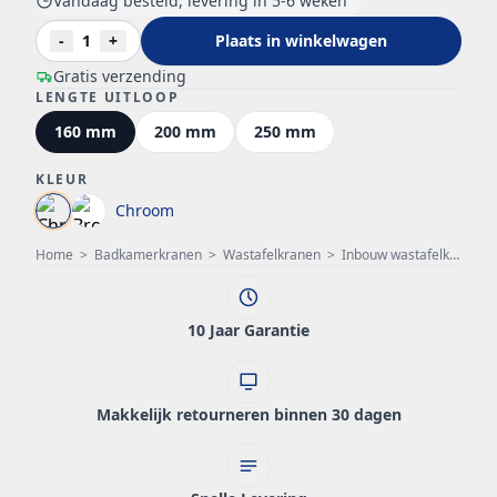
Vandaag besteld, levering in 5-6 weken
-
1
+
Plaats in winkelwagen
Gratis verzending
LENGTE UITLOOP
160 mm
200 mm
250 mm
KLEUR
Chroom
Home
>
Badkamerkranen
>
Wastafelkranen
>
Inbouw wastafelkraan
>
10 Jaar Garantie
Makkelijk retourneren binnen 30 dagen