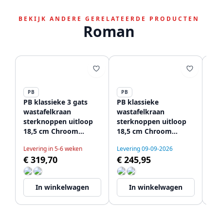
BEKIJK ANDERE GERELATEERDE PRODUCTEN
Roman
PB
PB
P
PB klassieke 3 gats
PB klassieke
PB
wastafelkraan
wastafelkraan
v
sterknoppen uitloop
sterknoppen uitloop
wa
18,5 cm Chroom
18,5 cm Chroom
st
1208854922
1208854932
1
Levering in 5-6 weken
Levering 09-09-2026
Le
12
€ 319,70
€ 245,95
€
In winkelwagen
In winkelwagen