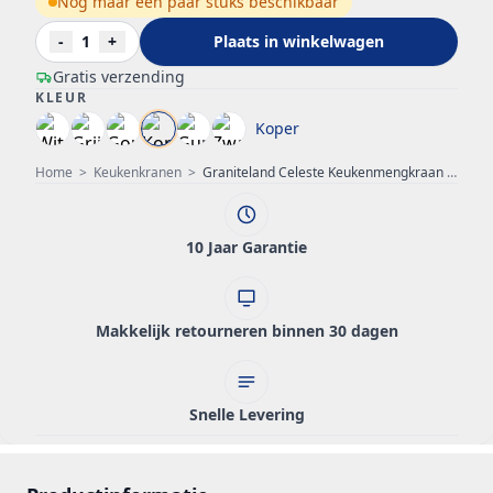
Nog maar een paar stuks beschikbaar
-
1
+
Plaats in winkelwagen
Gratis verzending
KLEUR
Koper
Home
>
Keukenkranen
>
Graniteland Celeste Keukenmengkraan Koper met Uittrekbare Uitloop en Dubbel-Functie Handdouche 1208970665
10 Jaar Garantie
Makkelijk retourneren binnen 30 dagen
Snelle Levering