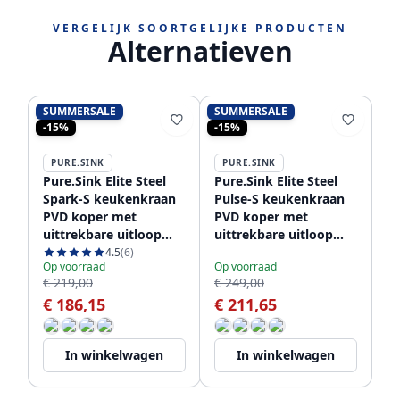
VERGELIJK SOORTGELIJKE PRODUCTEN
Alternatieven
SUMMERSALE
SUMMERSALE
-15%
-15%
PURE.SINK
PURE.SINK
Pure.Sink Elite Steel
Pure.Sink Elite Steel
Spark-S keukenkraan
Pulse-S keukenkraan
PVD koper met
PVD koper met
uittrekbare uitloop
uittrekbare uitloop
PS8041-62
PS8500-62
4.5
(6)
Op voorraad
Op voorraad
€ 219,00
€ 249,00
€ 186,15
€ 211,65
In winkelwagen
In winkelwagen