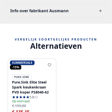
+
Info over fabrikant Ausmann
VERGELIJK SOORTGELIJKE PRODUCTEN
Alternatieven
SUMMERSALE
-15%
PURE.SINK
Pure.Sink Elite Steel
Spark keukenkraan
PVD koper PS8040-62
5.0
(1)
Op voorraad
€ 159,00
€ 135,15