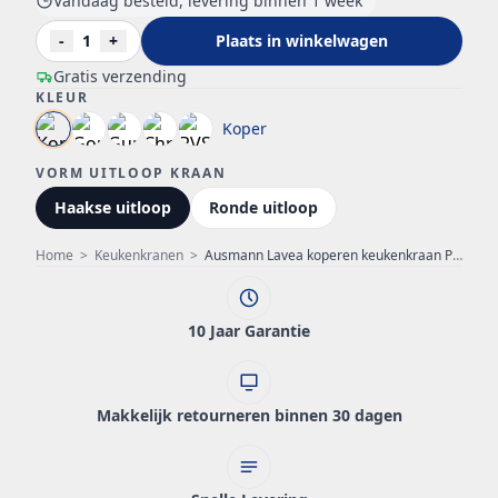
Vandaag besteld, levering binnen 1 week
-
1
+
Plaats in winkelwagen
Gratis verzending
KLEUR
Koper
VORM UITLOOP KRAAN
Haakse uitloop
Ronde uitloop
Home
>
Keukenkranen
>
Ausmann Lavea koperen keukenkraan PVD copper met draaibare uitloop 1208957132
10 Jaar Garantie
Makkelijk retourneren binnen 30 dagen