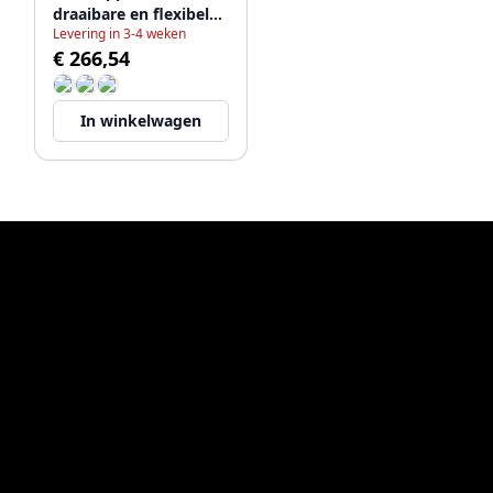
draaibare en flexibele
Levering in 3-4 weken
uitloop 1208957435
€ 266,54
In winkelwagen