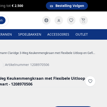
ing tot
€ 2.500
Bestelling Volgen
en
KRANEN
SPOELBAKKEN
ACCESSOIRES
OUTLET
nn Claridge 3-Weg Keukenmengkraan met Flexibele Uitloop en Gefilterd Water – Zwart - 1208970506
|
Artikelnummer 1208970506
Weg Keukenmengkraan met Flexibele Uitloop
wart - 1208970506