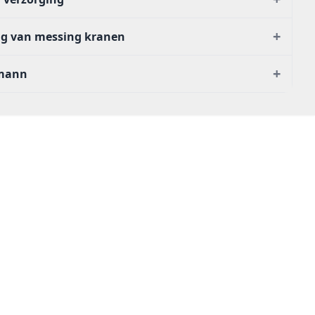
+
ng van messing kranen
+
smann