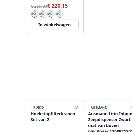
€ 220,15
PS8110-10
€ 259,00
In winkelwagen
RUBIO
AUSMANN
Hoekstopfilterkranen
Ausmann Lirio Inbo
Set van 2
Zeepdispenser Zwart
mat van boven
navulbaar 120897120