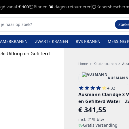
rgd vanaf
€ 100
Binnen
30
dagen retourneren
Kopersbescherm
Zoek
KAMERKRANEN
ZWARTE KRANEN
RVS KRANEN
MESSING 
Home
>
Keukenkranen
>
Ausma
AUSMANN
4.32
Ausmann Claridge 3-
en Gefilterd Water – Z
€ 341,55
incl. 21% btw
Gratis verzending