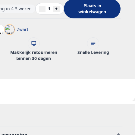
Plaats in
ing in 4-5 weken
-
1
+
winkelwagen
Zwart
Makkelijk retourneren
Snelle Levering
binnen 30 dagen
+
 verzorging