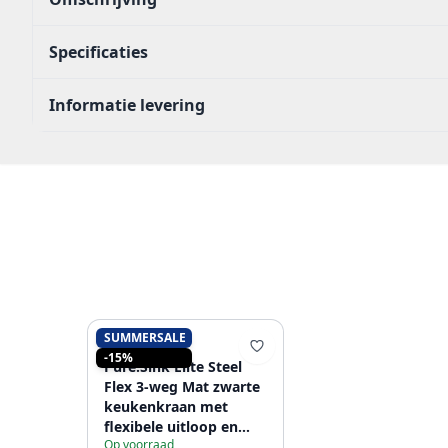
Specificaties
Informatie levering
SUMMERSALE
PURE.SINK
-15%
Pure.Sink Elite Steel
Flex 3-weg Mat zwarte
keukenkraan met
flexibele uitloop en
Op voorraad
Gefilterd Water