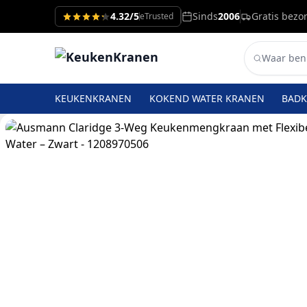
4.32/5
Sinds
2006
Gratis bezo
eTrusted
KEUKENKRANEN
KOKEND WATER KRANEN
BAD