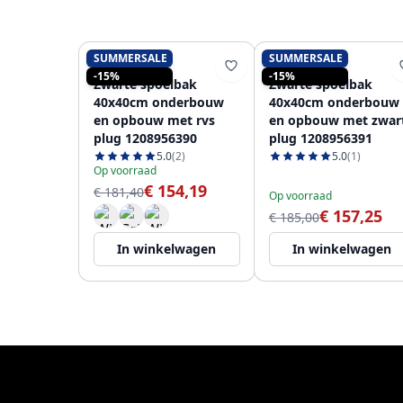
SUMMERSALE
SUMMERSALE
PURE.SINK
PURE.SINK
-15%
-15%
Zwarte spoelbak
Zwarte spoelbak
40x40cm onderbouw
40x40cm onderbouw
en opbouw met rvs
en opbouw met zwar
plug 1208956390
plug 1208956391
5.0
(2)
5.0
(1)
Op voorraad
€ 154,19
€ 181,40
Op voorraad
€ 157,25
€ 185,00
In winkelwagen
In winkelwagen