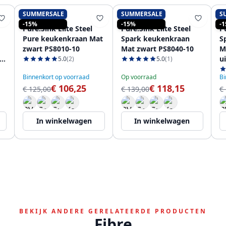
SUMMERSALE
SUMMERSALE
S
PURE.SINK
PURE.SINK
-15%
-15%
-
Pure.Sink Elite Steel
Pure.Sink Elite Steel
Pu
Pure keukenkraan Mat
Spark keukenkraan
S
zwart PS8010-10
Mat zwart PS8040-10
M
u
5.0
(2)
5.0
(1)
P
Binnenkort op voorraad
Op voorraad
Bi
€ 106,25
€ 118,15
€ 125,00
€ 139,00
€
In winkelwagen
In winkelwagen
BEKIJK ANDERE GERELATEERDE PRODUCTEN
Fibre