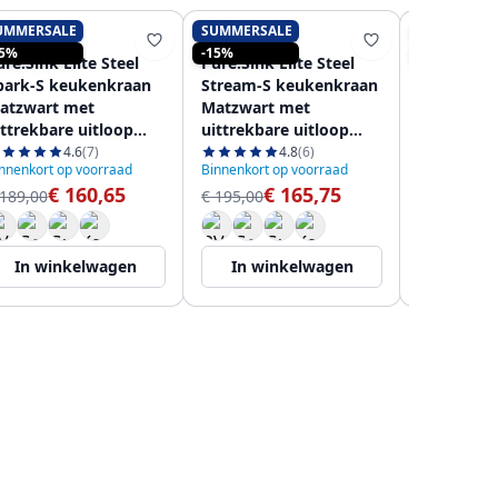
UMMERSALE
SUMMERSALE
SUMMERSA
PURE.SINK
PURE.SINK
PURE.SINK
15%
-15%
-15%
re.Sink Elite Steel
Pure.Sink Elite Steel
Pure.Sink 
park-S keukenkraan
Stream-S keukenkraan
Clear-S Ma
atzwart met
Matzwart met
weg Keuk
ittrekbare uitloop
uittrekbare uitloop
Uittrekbar
S8041-10
PS8045-10
Gefilterd 
4.6
(7)
4.8
(6)
nnenkort op voorraad
Binnenkort op voorraad
Binnenkort o
PS8120-10
€ 160,65
€ 165,75
€
 189,00
€ 195,00
€ 219,00
In winkelwagen
In winkelwagen
In wi