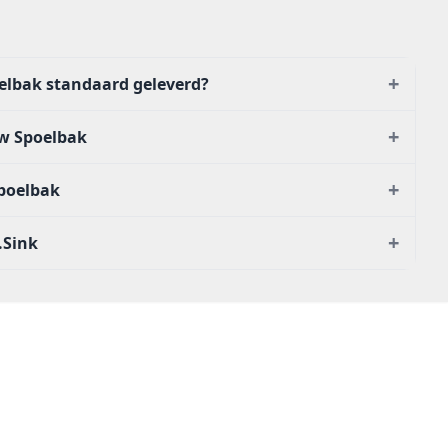
+
oelbak standaard geleverd?
+
w Spoelbak
+
poelbak
+
.Sink