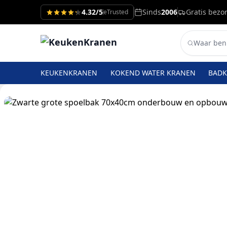
4.32/5
Sinds
2006
Gratis bezo
eTrusted
KEUKENKRANEN
KOKEND WATER KRANEN
BAD