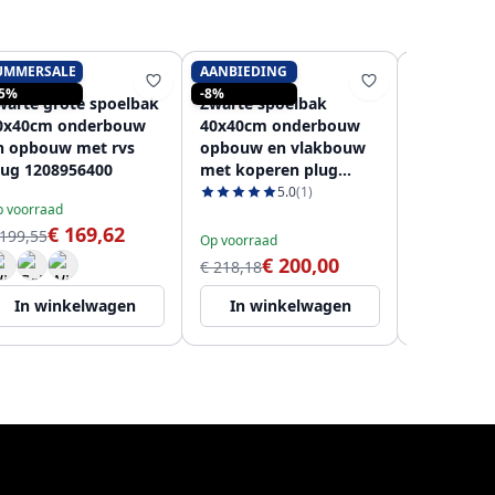
UMMERSALE
AANBIEDING
PURE.SINK
PURE.SINK
PURE.SINK
15%
-8%
warte grote spoelbak
Zwarte spoelbak
Zwarte sp
0x40cm onderbouw
40x40cm onderbouw
40x40cm 
n opbouw met rvs
opbouw en vlakbouw
opbouw e
lug 1208956400
met koperen plug
met goude
1208968033
120896803
5.0
(1)
 voorraad
€ 169,62
 199,55
Op voorraad
Op voorraad
€ 200,00
€ 227,08
€ 218,18
In winkelwagen
In winkelwagen
In wi