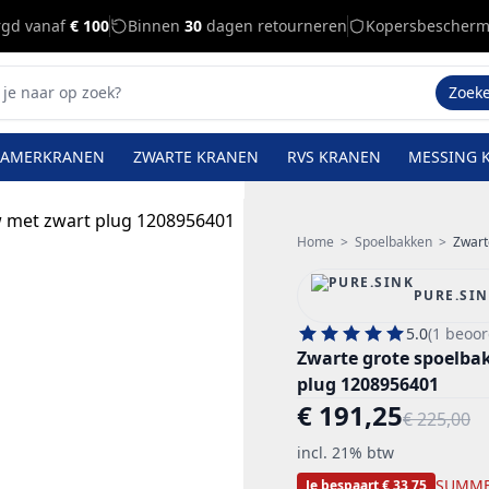
rgd vanaf
€ 100
Binnen
30
dagen retourneren
Kopersbescherm
Zoek
KAMERKRANEN
ZWARTE KRANEN
RVS KRANEN
MESSING 
Home
>
Spoelbakken
>
Zwart
PURE.SI
5.0
(1 beoor
Zwarte grote spoelb
plug 1208956401
€ 191,25
€ 225,00
incl. 21% btw
SUMME
Je bespaart € 33,75