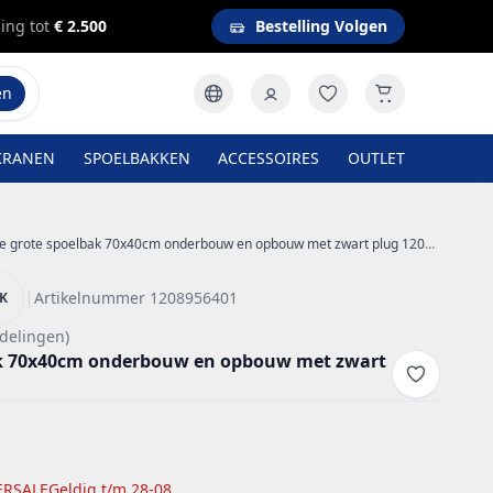
ing tot
€ 2.500
Bestelling Volgen
en
KRANEN
SPOELBAKKEN
ACCESSOIRES
OUTLET
e grote spoelbak 70x40cm onderbouw en opbouw met zwart plug 1208956401
|
Artikelnummer 1208956401
NK
delingen)
ak 70x40cm onderbouw en opbouw met zwart
RSALE
Geldig t/m 28-08