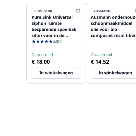
PURE.SINK
AUSMANN
Pure.Sink Universal
Ausmann onderhoud
Siphon ruimte
schoonmaakmiddel
besparende spoelbak
olie voor bio
sifon voor in de
composiet resin fiber
keuken met 2
spoelbak 1208966925
5.0
(1)
vaatwasser
aansluitingen WSTSSI-
Op voorraad
Op voorraad
32
€ 18,00
€ 14,52
In winkelwagen
In winkelwagen