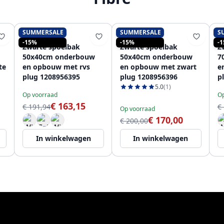
SUMMERSALE
SUMMERSALE
S
PURE.SINK
PURE.SINK
-15%
-15%
-
Zwarte spoelbak
Zwarte spoelbak
Z
50x40cm onderbouw
50x40cm onderbouw
7
te
en opbouw met rvs
en opbouw met zwart
e
plug 1208956395
plug 1208956396
p
5.0
(1)
Op voorraad
Op
€ 163,15
€ 191,94
€
Op voorraad
€ 170,00
€ 200,00
In winkelwagen
In winkelwagen