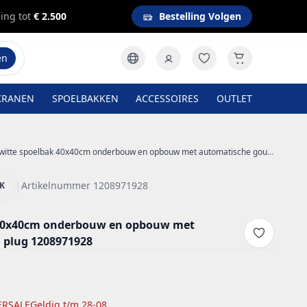
ing tot
€ 2.500
Bestelling Volgen
en
KRANEN
SPOELBAKKEN
ACCESSOIRES
OUTLET
itte spoelbak 40x40cm onderbouw en opbouw met automatische gouden plug 1208971928
|
Artikelnummer 1208971928
NK
 40x40cm onderbouw en opbouw met
 plug 1208971928
RSALE
Geldig t/m 28-08