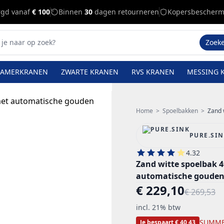
rgd vanaf
€ 100
Binnen
30
dagen retourneren
Kopersbescherm
Zoek
KAMERKRANEN
ZWARTE KRANEN
RVS KRANEN
MESSING 
Home
>
Spoelbakken
>
Zand w
PURE.SI
4.32
Zand witte spoelbak
automatische gouden
€ 229,10
€ 269,53
incl. 21% btw
SUMME
Je bespaart € 40,43