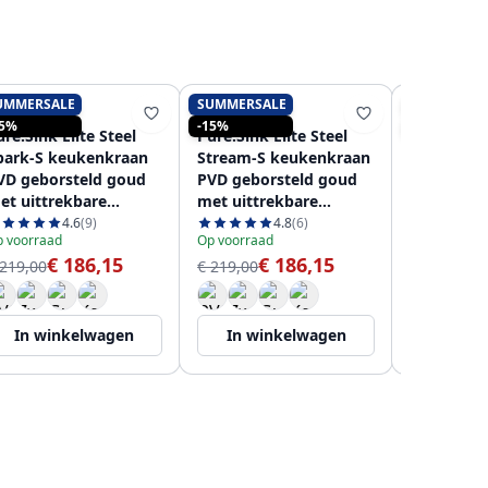
UMMERSALE
SUMMERSALE
SUMMERSA
PURE.SINK
PURE.SINK
PURE.SINK
15%
-15%
-15%
re.Sink Elite Steel
Pure.Sink Elite Steel
Pure.Sink 
park-S keukenkraan
Stream-S keukenkraan
Clear-S P
VD geborsteld goud
PVD geborsteld goud
goud 3-w
et uittrekbare
met uittrekbare
Keukenkr
itloop PS8041-60
uitloop PS8045-60
Uittrekbar
4.6
(9)
4.8
(6)
 voorraad
Op voorraad
Op voorraad
Gefilterd 
€ 186,15
€ 186,15
€
 219,00
€ 219,00
PS8120-60
€ 259,00
In winkelwagen
In winkelwagen
In wi