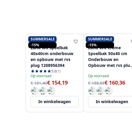
SUMMERSALE
SUMMERSALE
PURE.SINK
PURE.SINK
-15%
-15%
Zand wit spoelbak
Zand Wit Creme
40x40cm onderbouw
Spoelbak 50x40 cm
en opbouw met rvs
Onderbouw en
plug 1208956394
Opbouw met rvs plu
1208956399
5.0
(1)
Op voorraad
Op voorraad
€ 154,19
€ 160,36
€ 181,40
€ 188,66
In winkelwagen
In winkelwagen