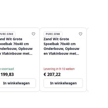
PURE.SINK
PURE.SINK
PURE.SINK
and Wit Grote
Zand Wit Grote
Zand Wit 
poelbak 70x40 cm
Spoelbak 70x40 cm
Spoelbak 
nderbouw, Opbouw
Onderbouw, Opbouw
Onderbou
n Vlakinbouw met
en Vlakinbouw met
en Vlakin
at Zwart Plug
Wit Plug 1208970526
Gouden P
208970525
120897052
 voorraad
Levering in 9-10 weken
Op voorraad
 199,83
€ 207,22
€ 245,23
In winkelwagen
In winkelwagen
In wi