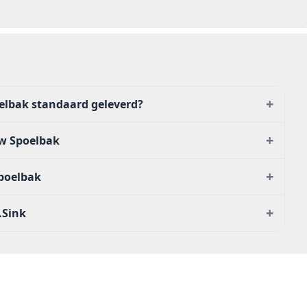
+
oelbak standaard geleverd?
+
w Spoelbak
+
poelbak
+
.Sink