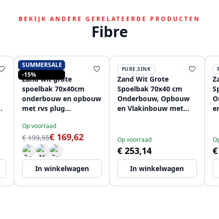
BEKIJK ANDERE GERELATEERDE PRODUCTEN
Fibre
SUMMERSALE
PURE.SINK
PURE.SINK
-15%
Zand wit grote
Zand Wit Grote
Z
spoelbak 70x40cm
Spoelbak 70x40 cm
S
onderbouw en opbouw
Onderbouw, Opbouw
O
g
met rvs plug
en Vlakinbouw met
e
1208956404
Gun Metal Plug
M
Op voorraad
1208970524
1
€ 169,62
€ 199,55
Op voorraad
Op
€ 253,14
€
In winkelwagen
In winkelwagen