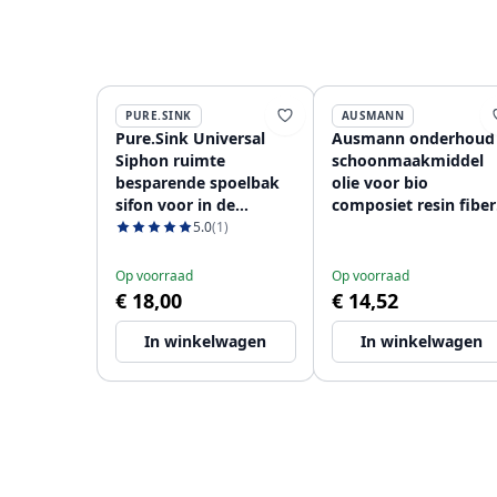
PURE.SINK
AUSMANN
Pure.Sink Universal
Ausmann onderhoud
Siphon ruimte
schoonmaakmiddel
besparende spoelbak
olie voor bio
sifon voor in de
composiet resin fiber
keuken met 2
spoelbak 1208966925
5.0
(1)
vaatwasser
aansluitingen WSTSSI-
Op voorraad
Op voorraad
32
€ 18,00
€ 14,52
In winkelwagen
In winkelwagen