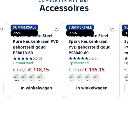
COMBINEER HET MET
Accessoires
SUMMERSALE
SUMMERSALE
S
PURE.SINK
PURE.SINK
-15%
-15%
-
Pure.Sink Elite Steel
Pure.Sink Elite Steel
Pu
Pure keukenkraan PVD
Spark keukenkraan
S
geborsteld goud
PVD geborsteld goud
P
PS8010-60
PS8040-60
m
u
5.0
(2)
5.0
(2)
Op voorraad
Op voorraad
Op
€ 118,15
€ 135,15
€ 139,00
€ 159,00
€
In winkelwagen
In winkelwagen