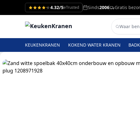
4.32/5
Sinds
2006
Gratis bezo
eTrusted
KEUKENKRANEN
KOKEND WATER KRANEN
BAD