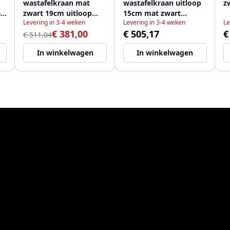
wastafelkraan mat
wastafelkraan uitloop
z
t
zwart 19cm uitloop
15cm mat zwart
Levering in 3-4 weken
Levering in 3-4 weken
Le
1208916572
1208916582
€ 381,00
€ 505,17
€
€ 511,04
In winkelwagen
In winkelwagen