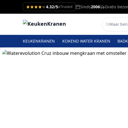
4.32/5
Sinds
2006
Gratis bezo
eTrusted
KEUKENKRANEN
KOKEND WATER KRANEN
BAD