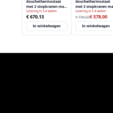
douchethermostaat
douchethermostaat
met 2 stopkranen mat
met 3 stopkranen ma
Levering in 3-4 weken
Levering in 3-4 weken
zwart 1208916552
zwart 1208916562
€ 670,13
€ 578,00
€ 736,02
In winkelwagen
In winkelwagen