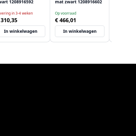
wart 1208916592
mat zwart 1208916602
doucheth
met 2 oms
vering in 3-4 weken
Op voorraad
Levering in 
mat zwart
 310,35
€ 466,01
€ 827,99
In winkelwagen
In winkelwagen
In wi