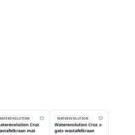
WATEREVOLUTION
WATEREVOLUTION
WATEREVO
aterevolution Cruz
Waterevolution Cruz 3-
Waterevol
astafelkraan mat
gats wastafelkraan
inbouw