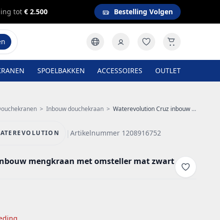
ing tot
€ 2.500
Bestelling Volgen
en
KRANEN
SPOELBAKKEN
ACCESSOIRES
OUTLET
ouchekranen
>
Inbouw douchekraan
>
Waterevolution Cruz inbouw mengkraan met omsteller mat zwart 1208916752
|
Artikelnummer 1208916752
ATEREVOLUTION
 inbouw mengkraan met omsteller mat zwart
eding