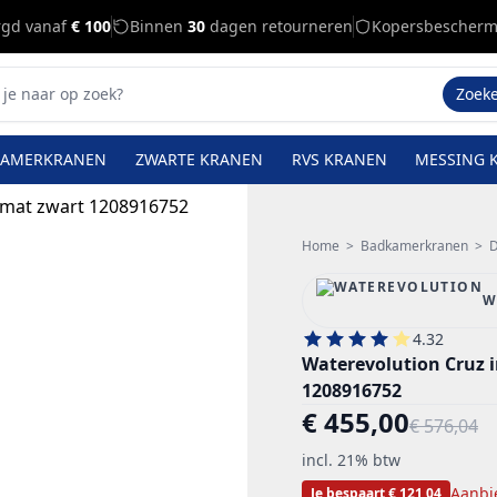
rgd vanaf
€ 100
Binnen
30
dagen retourneren
Kopersbescherm
Zoek
KAMERKRANEN
ZWARTE KRANEN
RVS KRANEN
MESSING 
Home
>
Badkamerkranen
>
D
W
4.32
Waterevolution Cruz
1208916752
€ 455,00
€ 576,04
incl. 21% btw
Aanbi
Je bespaart € 121,04