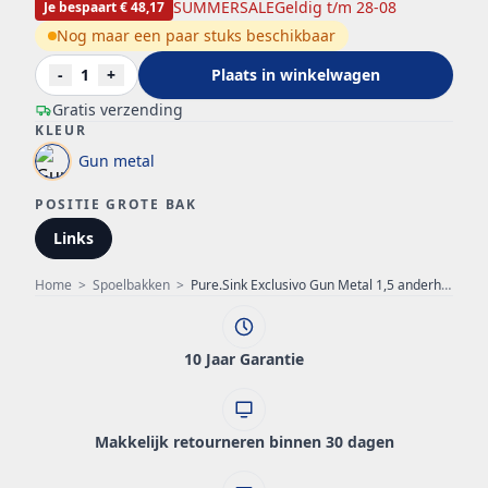
SUMMERSALE
Geldig t/m 28-08
Je bespaart € 48,17
Nog maar een paar stuks beschikbaar
-
1
+
Plaats in winkelwagen
Gratis verzending
KLEUR
Gun metal
POSITIE GROTE BAK
Links
Home
>
Spoelbakken
>
Pure.Sink Exclusivo Gun Metal 1,5 anderhalve spoelbak 34+18 cm 10mm radius PEX341840-61
10 Jaar Garantie
Makkelijk retourneren binnen 30 dagen