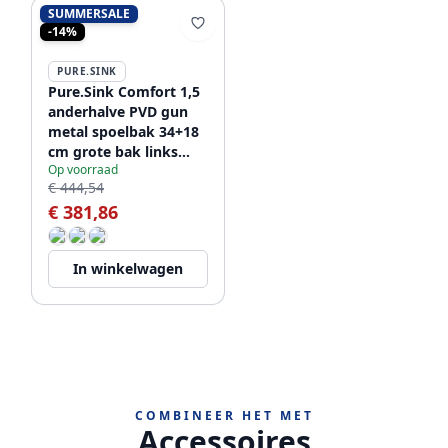
SUMMERSALE
-14%
PURE.SINK
Pure.Sink Comfort 1,5
anderhalve PVD gun
metal spoelbak 34+18
cm grote bak links
Op voorraad
PCM341840-61
€ 444,54
€ 381,86
In winkelwagen
COMBINEER HET MET
Accessoires