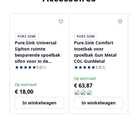
PURE.SINK
PURE.SINK
P
Pure.Sink Universal
Pure.Sink Comfort
Pu
Siphon ruimte
inzetbak voor
Sh
besparende spoelbak
spoelbak Gun Metal
Ze
sifon voor in de
COL-GunMetal
Gun 
keuken met 2
na
5.0
(1)
5.0
(3)
vaatwasser
Op voorraad
Op
aansluitingen WSTSSI-
€ 63,87
€
Op voorraad
32
€ 18,00
In winkelwagen
In winkelwagen