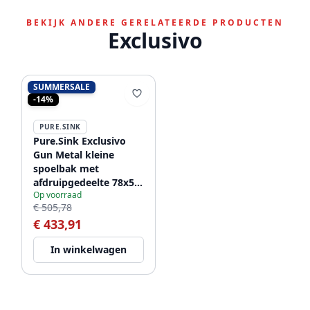
BEKIJK ANDERE GERELATEERDE PRODUCTEN
Exclusivo
SUMMERSALE
-14%
PURE.SINK
Pure.Sink Exclusivo
Gun Metal kleine
spoelbak met
afdruipgedeelte 78x52
Op voorraad
cm Tapwing rechts
€ 505,78
PEX3478RT-61
€ 433,91
In winkelwagen