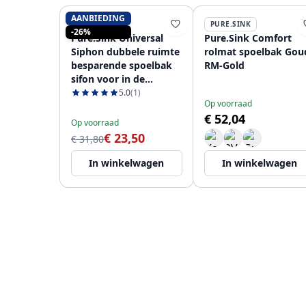
AANBIEDING
PURE.SINK
PURE.SINK
-26%
Pure.Sink Universal
Pure.Sink Comfort
Siphon dubbele ruimte
rolmat spoelbak Gou
besparende spoelbak
RM-Gold
sifon voor in de
keuken met 2
5.0
(1)
Op voorraad
vaatwasser
€ 52,04
aansluitingen WSTDSI-
Op voorraad
32
€ 23,50
€ 31,80
In winkelwagen
In winkelwagen