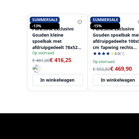
SUMMERSALE
SUMMERSALE
PURE.SINK
PURE.SINK
-13%
-15%
Pure.Sink Exclusivo
Pure.Sink Exclusivo
Gouden kleine
Gouden spoelbak me
spoelbak met
afdruipgedeelte 100x
afdruipgedeelt 78x52
cm Tapwing rechts
Op voorraad
cm Tapwing links
PEX47100RT-60
4.0
(1)
€ 416,25
PEX3478LT-60
€ 481,00
Op voorraad
€ 469,90
€ 552,82
In winkelwagen
In winkelwagen