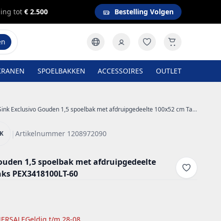
ing tot
€ 2.500
Bestelling Volgen
en
KRANEN
SPOELBAKKEN
ACCESSOIRES
OUTLET
nk Exclusivo Gouden 1,5 spoelbak met afdruipgedeelte 100x52 cm Tapwing links PEX3418100LT-60
|
Artikelnummer 1208972090
NK
ouden 1,5 spoelbak met afdruipgedeelte
nks PEX3418100LT-60
ERSALE
Geldig t/m 28-08