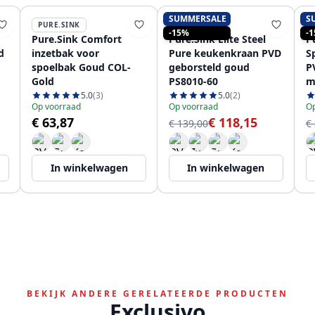
SUMMERSALE
S
PURE.SINK
PURE.SINK
-15%
-
Pure.Sink Comfort
Pure.Sink Elite Steel
Pu
d
inzetbak voor
Pure keukenkraan PVD
S
spoelbak Goud COL-
geborsteld goud
P
Gold
PS8010-60
m
u
5.0
(3)
5.0
(2)
Op voorraad
Op voorraad
Op
€ 63,87
€ 118,15
€ 139,00
€
In winkelwagen
In winkelwagen
BEKIJK ANDERE GERELATEERDE PRODUCTEN
Exclusivo