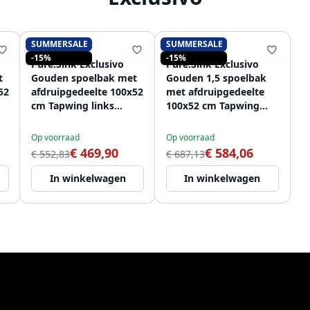
SUMMERSALE
SUMMERSALE
PURE.SINK
PURE.SINK
-15%
-15%
Pure.Sink Exclusivo
Pure.Sink Exclusivo
t
Gouden spoelbak met
Gouden 1,5 spoelbak
52
afdruipgedeelte 100x52
met afdruipgedeelte
cm Tapwing links
100x52 cm Tapwing
PEX47100LT-60
rechts PEX3418100RT-
60
Op voorraad
Op voorraad
€ 469,90
€ 584,06
€ 552,83
€ 687,13
In winkelwagen
In winkelwagen