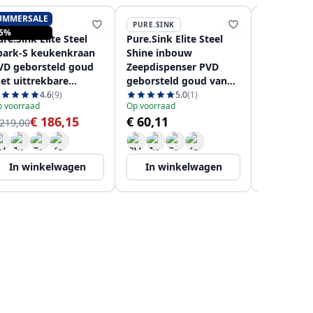
UMMERSALE
PURE.SINK
PURE.SINK
PURE.SINK
15%
re.Sink Elite Steel
Pure.Sink Elite Steel
Pure.Sink
park-S keukenkraan
Shine inbouw
houten sn
VD geborsteld goud
Zeepdispenser PVD
Bamboe 4
et uittrekbare
geborsteld goud van
in een sp
itloop PS8041-60
boven navulbaar
PEXCB40-
4.6
(9)
5.0
(1)
 voorraad
Op voorraad
PS9010-60
€ 186,15
€ 60,11
 219,00
Op voorraad
€ 44,95
In winkelwagen
In winkelwagen
In wi