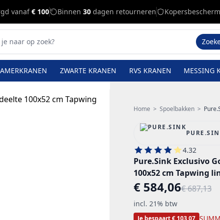
rgd vanaf
€ 100
Binnen
30
dagen retourneren
Kopersbescherm
Zoek
KAMERKRANEN
ZWARTE KRANEN
RVS KRANEN
MESSING 
Home
>
Spoelbakken
>
Pure.Si
PURE.SI
4.32
Pure.Sink Exclusivo G
100x52 cm Tapwing li
€ 584,06
€ 687,13
incl. 21% btw
SUMM
Je bespaart € 103,07