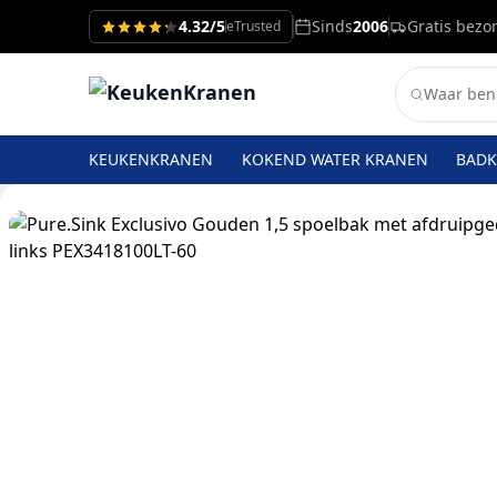
4.32/5
Sinds
2006
Gratis bezo
eTrusted
KEUKENKRANEN
KOKEND WATER KRANEN
BAD