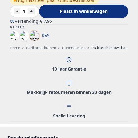
Nog maar een paar stuks beschikbaar
-
1
+
Plaats in winkelwagen
Verzending
€ 7,95
KLEUR
RVS
Home
>
Badkamerkranen
>
Handdouches
>
PB klassieke RVS handdouche met wit handvat 1208957105
10 Jaar Garantie
Makkelijk retourneren binnen 30 dagen
Snelle Levering