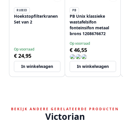
RUBIO
PB
P
Hoekstopfilterkranen
PB Unix klassieke
PB
Set van 2
wastafelsifon
be
fonteinsifon metaal
br
brons 1208676672
Op voorraad
Bi
€ 46,55
€
Op voorraad
€ 24,95
In winkelwagen
In winkelwagen
BEKIJK ANDERE GERELATEERDE PRODUCTEN
Victorian