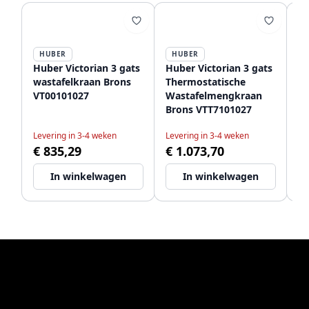
HUBER
HUBER
Huber Victorian 3 gats
Huber Victorian 3 gats
Hu
wastafelkraan Brons
Thermostatische
W
VT00101027
Wastafelmengkraan
Br
Brons VTT7101027
Levering in 3-4 weken
Levering in 3-4 weken
Le
€ 835,29
€ 1.073,70
€
In winkelwagen
In winkelwagen