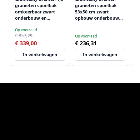
granieten spoelbak
granieten spoelbak
ro
omkeerbaar zwart
53x50 cm zwart
sp
onderbouw en
opbouw onderbouw
o
Op
vlakbouw 1208952250
en vlakinbouw met
o
€ 
Op voorraad
kraangatbank
k
€ 357,29
€
Op voorraad
1208952256
12
€ 339,00
€ 236,31
In winkelwagen
In winkelwagen