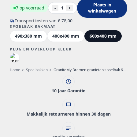
Plaats in
7 op voorraad
-
1
+
winkelwagen
Transportkosten van
€ 78,00
SPOELBAK BAKMAAT
490x380 mm
400x400 mm
600x400 mm
PLUG EN OVERLOOP KLEUR
Home
>
Spoelbakken
>
GraniteMy Bremen granieten spoelbak 64x52 cm zwart opbouw onderbouw en vlakinbouw met kraangatbank 1208953874
10 Jaar Garantie
Makkelijk retourneren binnen 30 dagen