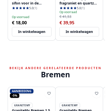
sifon voor in de
fragraniet en quartz
vo
keuken met 2
1208952866
12
5.0
(1)
5.0
(1)
Op voorraad
Op
vaatwasser
€ 41,53
€ 
Op voorraad
aansluitingen WSTSSI-
€ 18,00
€ 39,95
€
32
In winkelwagen
In winkelwagen
BEKIJK ANDERE GERELATEERDE PRODUCTEN
Bremen
AANBIEDING
AA
-5%
-1
GRANITEMY
GRANITEMY
GraniteMy Bremen 1,5
GraniteMy Bremen
G