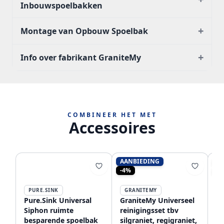
Inbouwspoelbakken
+
Montage van Opbouw Spoelbak
+
Info over fabrikant GraniteMy
COMBINEER HET MET
Accessoires
AANBIEDING
AA
-4%
-4
PURE.SINK
GRANITEMY
Pure.Sink Universal
GraniteMy Universeel
Gr
Siphon ruimte
reinigingsset tbv
rv
besparende spoelbak
silgraniet, regigraniet,
ov