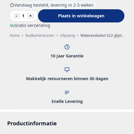
Vandaag besteld, levering in 2-3 weken
-
1
+
Plaats in winkelwagen
Gratis verzending
Home
>
Badkamerkranen
>
Glijstang
>
Waterevolution S22 glijstangset met handdouche en toevoer RVS T4661IE
10 Jaar Garantie
Makkelijk retourneren binnen 30 dagen
Snelle Levering
Productinformatie