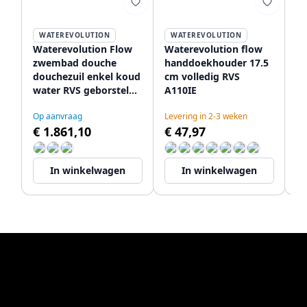
WATEREVOLUTION
WATEREVOLUTION
Waterevolution Flow
Waterevolution flow
Wa
zwembad douche
handdoekhouder 17.5
h
douchezuil enkel koud
cm volledig RVS
35
water RVS geborsteld
A110IE
A1
T145IE
Op aanvraag
Levering in 2-3 weken
Le
€ 1.861,10
€ 47,97
€
In winkelwagen
In winkelwagen