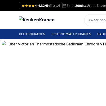
4.32/5
Sinds
2006
Gratis bezo
eTrusted
KEUKENKRANEN
KOKEND WATER KRANEN
BAD