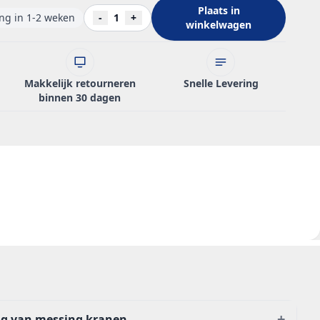
Plaats in
ing in 1-2 weken
-
1
+
winkelwagen
Makkelijk retourneren
Snelle Levering
binnen 30 dagen
+
ng van messing kranen