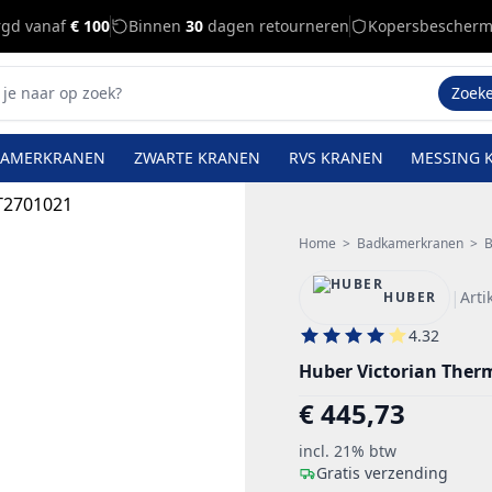
rgd vanaf
€ 100
Binnen
30
dagen retourneren
Kopersbescherm
Zoek
KAMERKRANEN
ZWARTE KRANEN
RVS KRANEN
MESSING 
Home
>
Badkamerkranen
>
B
|
Art
HUBER
4.32
Huber Victorian The
€ 445,73
incl. 21% btw
Gratis verzending