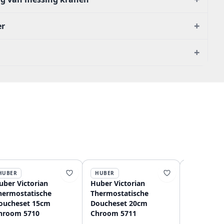
+
er
+
HUBER
HUBER
HUBER
uber Victorian
Huber Victorian
Huber Vic
hermostatische
Thermostatische
Thermosta
oucheset 15cm
Doucheset 20cm
Douchekr
hroom 5710
Chroom 5711
VTT01010