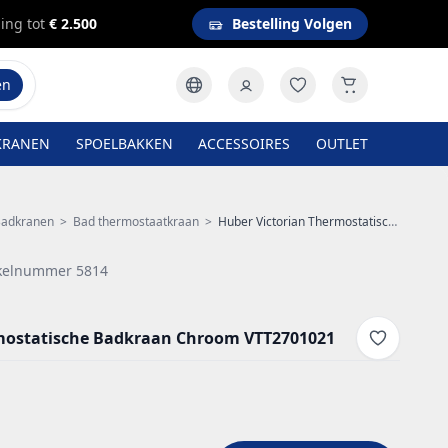
ing tot
€ 2.500
Bestelling Volgen
en
KRANEN
SPOELBAKKEN
ACCESSOIRES
OUTLET
adkranen
>
Bad thermostaatkraan
>
Huber Victorian Thermostatische Badkraan Chroom VTT2701021
ikelnummer 5814
rmostatische Badkraan Chroom VTT2701021