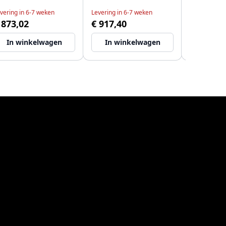
vering in 6-7 weken
Levering in 6-7 weken
Levering bin
 873,02
€ 917,40
€ 346,68
In winkelwagen
In winkelwagen
In wi