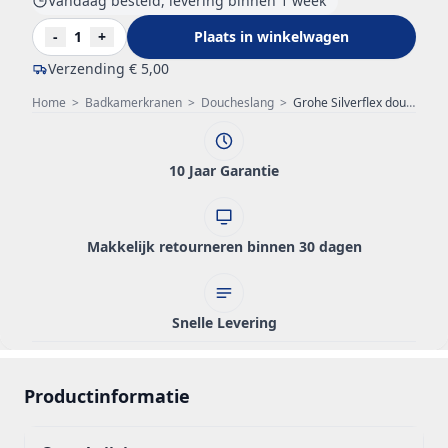
Vandaag besteld, levering binnen 1 week
-
1
+
Plaats in winkelwagen
Verzending
€ 5,00
Home
>
Badkamerkranen
>
Doucheslang
>
Grohe Silverflex doucheslang 175mm overig 28388DA0
10 Jaar Garantie
Makkelijk retourneren binnen 30 dagen
Snelle Levering
Productinformatie