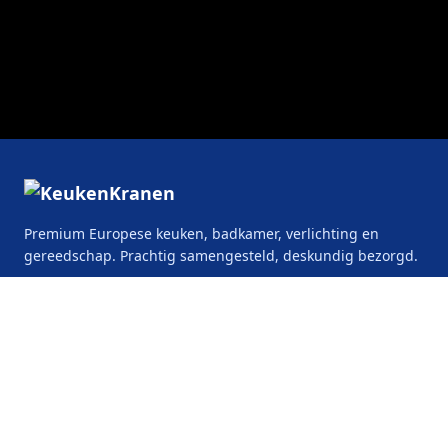
Premium Europese keuken, badkamer, verlichting en
gereedschap. Prachtig samengesteld, deskundig bezorgd.
KeukenKranen.be
De Keyserlei 58/60
2018 Antwerpen
België
CATEGORIEËN