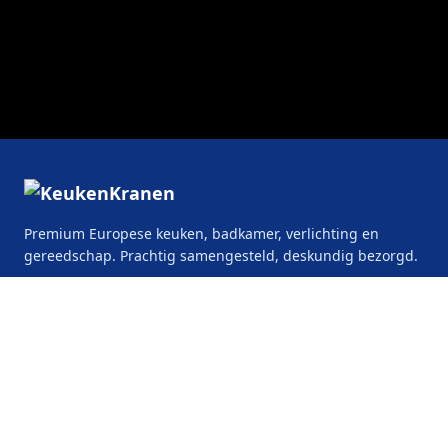
Premium Europese keuken, badkamer, verlichting en
gereedschap. Prachtig samengesteld, deskundig bezorgd.
KeukenKranen.be
De Keyserlei 58/60
2018 Antwerpen
België
CATEGORIEËN