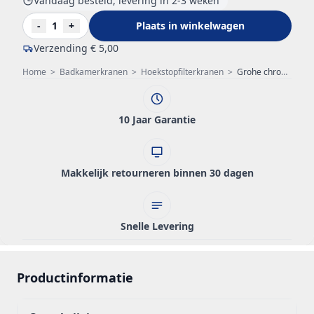
Vandaag besteld, levering in 2-3 weken
-
1
+
Plaats in winkelwagen
Verzending
€ 5,00
Home
>
Badkamerkranen
>
Hoekstopfilterkranen
>
Grohe chroom 22037BE0
10 Jaar Garantie
Makkelijk retourneren binnen 30 dagen
Snelle Levering
Productinformatie