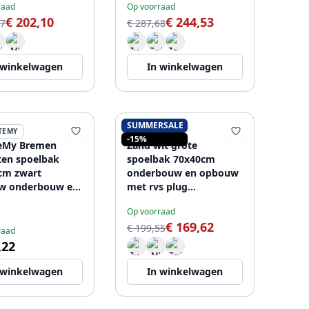
raad
Op voorraad
€ 202,10
€ 244,53
77
€ 287,68
 winkelwagen
In winkelwagen
SUMMERSALE
TEMY
PURE.SINK
-15%
teMy Bremen
Zand wit grote
ten spoelbak
spoelbak 70x40cm
cm zwart
onderbouw en opbouw
w onderbouw en
met rvs plug
nbouw met
1208956404
Op voorraad
gatbank MET RVS
€ 169,62
€ 199,55
raad
,22
 winkelwagen
In winkelwagen