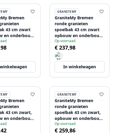
TEMY
GRANITEMY
teMy Bremen
GraniteMy Bremen
granieten
ronde granieten
ak 43 cm zwart
spoelbak 43 cm zwart
w en onderbouw
opbouw en onderbouw
raad
Op voorraad
raangatbank met
met kraangatbank en
,98
€ 237,98
ug 1208953206
koper plug 1208971837
 winkelwagen
In winkelwagen
TEMY
GRANITEMY
teMy Bremen
GraniteMy Bremen
granieten
ronde granieten
ak 43 cm zwart,
spoelbak 43 cm zwart,
w en onderbouw,
opbouw en onderbouw,
raad
Op voorraad
aangatbank en
met kraangatbank en
,42
€ 259,86
tische rvs plug
gouden plug