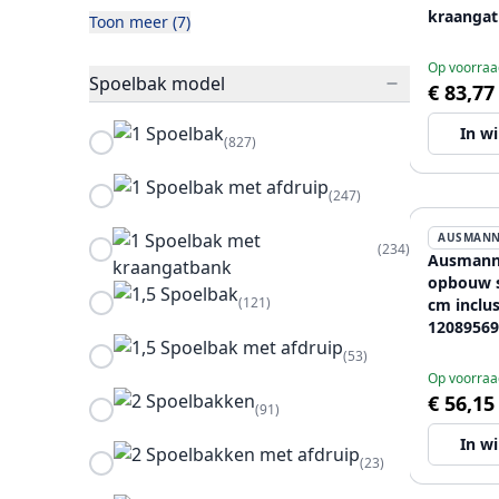
kraangat
Toon meer (7)
Op voorraa
Spoelbak model
€ 83,77
In w
(827)
(247)
AUSMAN
(234)
Ausmann 
opbouw s
(121)
cm inclus
12089569
(53)
Op voorraa
€ 56,15
(91)
In w
(23)