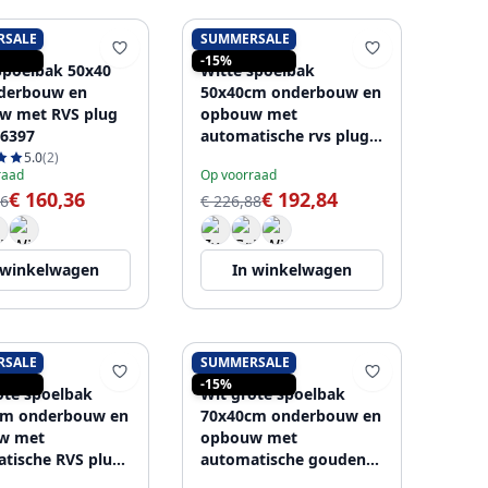
RSALE
SUMMERSALE
SINK
PURE.SINK
-15%
Spoelbak 50x40
Witte spoelbak
derbouw en
50x40cm onderbouw en
w met RVS plug
opbouw met
6397
automatische rvs plug
1208971898
5.0
(2)
raad
Op voorraad
€ 160,36
€ 192,84
66
€ 226,88
 winkelwagen
In winkelwagen
RSALE
SUMMERSALE
SINK
PURE.SINK
-15%
ote spoelbak
Wit grote spoelbak
cm onderbouw en
70x40cm onderbouw en
w met
opbouw met
tische RVS plug
automatische gouden
1904
plug 1208971907