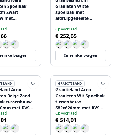
eland Nera
Graniteland Liri
ten Spoelbak
Granieten Witte
cm Zwart
spoelbak met
w met
afdruipgedeelte
atbank en RVS
765x448 mm
raad
Op voorraad
208969985
1208969990
,66
€ 252,65
 winkelwagen
In winkelwagen
TELAND
GRANITELAND
eland Arno
Graniteland Arno
ten Beige Zand
Granieten Wit Spoelbak
bak tussenbouw
tussenbouw
20mm met RVS
582x620mm met RVS
raad
Op voorraad
nt Plug
vierkant Plug
,01
€ 514,01
0603
1208970604