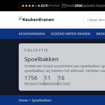
4.32/5
Sinds
2006
Gratis bezo
eTrusted
KEUKENKRANEN
KOKEND WATER KRANEN
BAD
COLLECTIE
Spoelbakken
Ontdek een breed assortiment aan spoelbakken op 
spoelbakken, wij hebben het allemaal. Verbeter 
1756
11
16
PRODUCTEN
MERKEN
FILTERS
Home
>
Spoelbakken