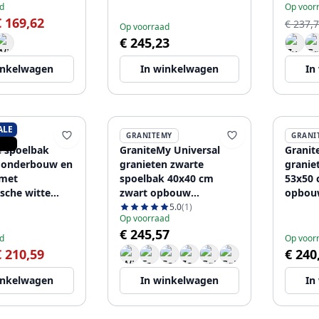
d
Op voor
€ 169,62
€ 237,
Op voorraad
€ 245,23
inkelwagen
In winkelwagen
In
ALE
K
GRANITEMY
GRANI
e spoelbak
GraniteMy Universal
Grani
 onderbouw en
granieten zwarte
granie
met
spoelbak 40x40 cm
53x50 
sche witte
zwart opbouw
opbou
8971909
onderbouw en
vlaki
5.0
(1)
Op voorraad
vlakinbouw met zwarte
kraan
€ 245,57
plug 1208967112
PLUG
d
Op voor
€ 210,59
€ 240
inkelwagen
In winkelwagen
In