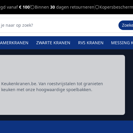
rgd vanaf
€ 100
Binnen
30
dagen retourneren
Kopersbescherm
Zoek
KAMERKRANEN
ZWARTE KRANEN
RVS KRANEN
MESSING 
Keukenkranen.be. Van roestvrijstalen tot granieten
uw keuken met onze hoogwaardige spoelbakken.