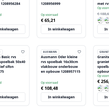
 1208956284
1208956999
met rv
Op voor
120895
€ 188,
d
Op voorraad
€ 65,21
inkelwagen
In winkelwagen
In
N
AUSMANN
GRANI
Basic rvs
Ausmann Oder kleine
Granit
poelbak 50x40
rvs spoelbak 16x30cm
granie
ief sifon
vlakbouw onderbouw
spoelb
75
en opbouw 1208957115
opbou
Op voor
vlakin
€ 256
plug 1
d
Op voorraad
€ 108,48
inkelwagen
In winkelwagen
In