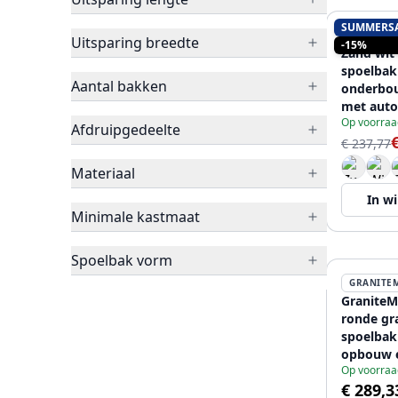
SUMMERS
PURE.SIN
Uitsparing breedte
-15%
Zand wit
spoelbak
Aantal bakken
onderbo
met auto
Op voorraa
plug 120
Afdruipgedeelte
€ 237,77
Materiaal
In w
Minimale kastmaat
Spoelbak vorm
GRANITE
Granite
ronde gr
spoelbak
opbouw 
Op voorraa
met kraa
€ 289,3
automati