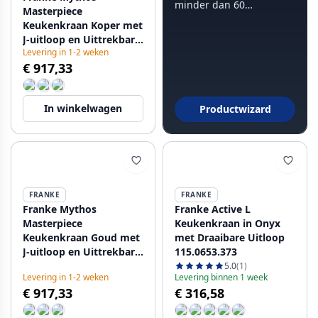
minder dan 60
Masterpiece
seconden.
Keukenkraan Koper met
J-uitloop en Uittrekbare
Levering in 1-2 weken
Sproeikop -
€ 917,33
115.0711.557
In winkelwagen
Productwizard
FRANKE
FRANKE
Franke Mythos
Franke Active L
Masterpiece
Keukenkraan in Onyx
Keukenkraan Goud met
met Draaibare Uitloop
J-uitloop en Uittrekbare
115.0653.373
Sproeikop -
5.0
(1)
Levering in 1-2 weken
Levering binnen 1 week
115.0711.558
€ 917,33
€ 316,58