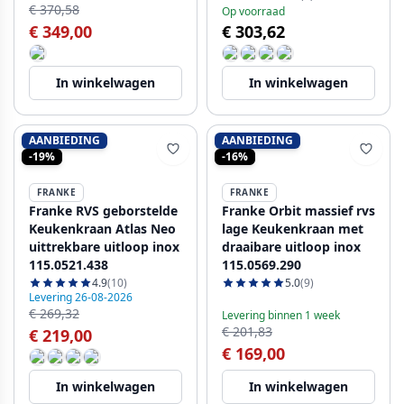
€ 370,58
Op voorraad
€ 349,00
€ 303,62
In winkelwagen
In winkelwagen
AANBIEDING
AANBIEDING
-19%
-16%
FRANKE
FRANKE
Franke RVS geborstelde
Franke Orbit massief rvs
Keukenkraan Atlas Neo
lage Keukenkraan met
uittrekbare uitloop inox
draaibare uitloop inox
115.0521.438
115.0569.290
4.9
(10)
5.0
(9)
Levering 26-08-2026
€ 269,32
Levering binnen 1 week
€ 201,83
€ 219,00
€ 169,00
In winkelwagen
In winkelwagen