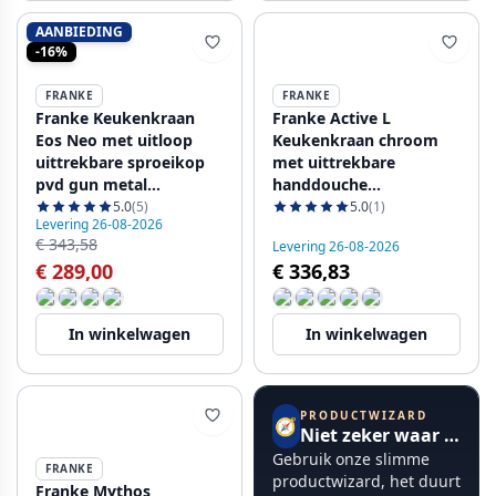
AANBIEDING
-16%
FRANKE
FRANKE
Franke Keukenkraan
Franke Active L
Eos Neo met uitloop
Keukenkraan chroom
uittrekbare sproeikop
met uittrekbare
pvd gun metal
handdouche
115.0628.256
115.0653.379
5.0
(5)
5.0
(1)
Levering 26-08-2026
€ 343,58
Levering 26-08-2026
€ 289,00
€ 336,83
In winkelwagen
In winkelwagen
PRODUCTWIZARD
🧭
Niet zeker waar te beginnen?
Gebruik onze slimme
FRANKE
productwizard, het duurt
Franke Mythos