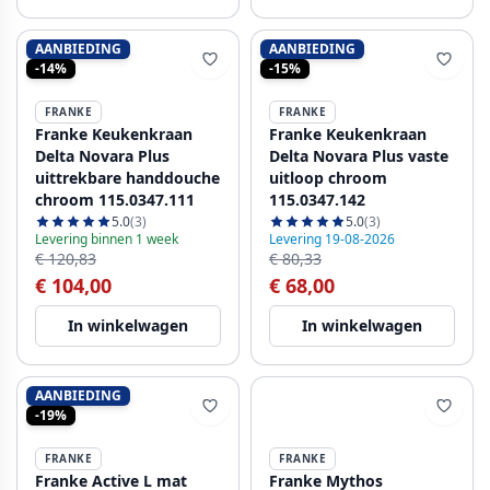
AANBIEDING
AANBIEDING
-14%
-15%
FRANKE
FRANKE
Franke Keukenkraan
Franke Keukenkraan
Delta Novara Plus
Delta Novara Plus vaste
uittrekbare handdouche
uitloop chroom
chroom 115.0347.111
115.0347.142
5.0
(3)
5.0
(3)
Levering binnen 1 week
Levering 19-08-2026
€ 120,83
€ 80,33
€ 104,00
€ 68,00
In winkelwagen
In winkelwagen
AANBIEDING
-19%
FRANKE
FRANKE
Franke Active L mat
Franke Mythos