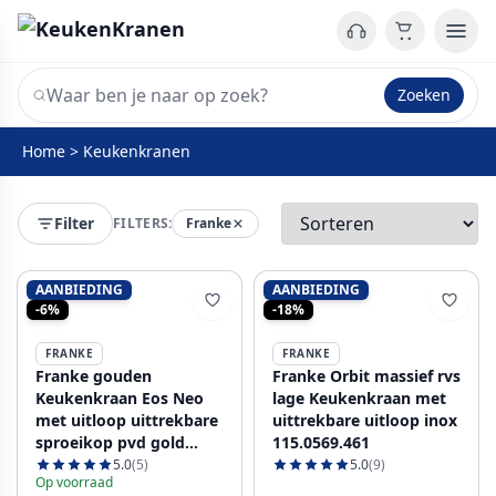
Zoeken
Home
>
Keukenkranen
Filter
FILTERS:
Franke
AANBIEDING
AANBIEDING
-6%
-18%
FRANKE
FRANKE
Franke gouden
Franke Orbit massief rvs
Keukenkraan Eos Neo
lage Keukenkraan met
met uitloop uittrekbare
uittrekbare uitloop inox
sproeikop pvd gold
115.0569.461
115.0681.244
5.0
(5)
5.0
(9)
Op voorraad