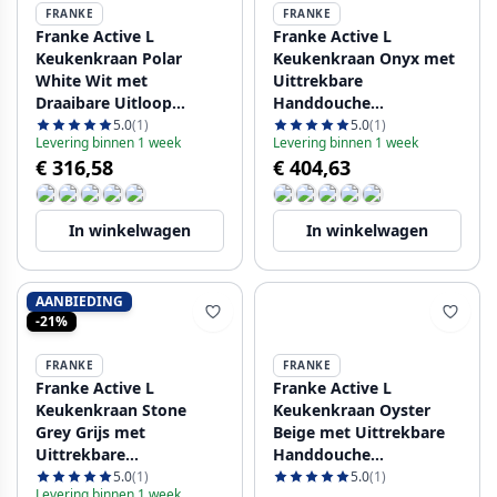
FRANKE
FRANKE
Franke Active L
Franke Active L
Keukenkraan Polar
Keukenkraan Onyx met
White Wit met
Uittrekbare
Draaibare Uitloop
Handdouche
115.0653.376
115.0653.384
5.0
(1)
5.0
(1)
Levering binnen 1 week
Levering binnen 1 week
€ 316,58
€ 404,63
In winkelwagen
In winkelwagen
AANBIEDING
-21%
FRANKE
FRANKE
Franke Active L
Franke Active L
Keukenkraan Stone
Keukenkraan Oyster
Grey Grijs met
Beige met Uittrekbare
Uittrekbare
Handdouche
Handdouche
115.0653.389
5.0
(1)
5.0
(1)
Levering binnen 1 week