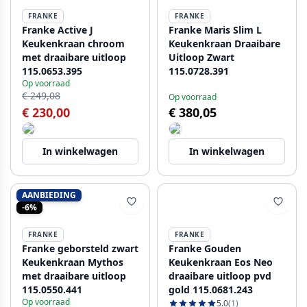
FRANKE
FRANKE
Franke Active J
Franke Maris Slim L
Keukenkraan chroom
Keukenkraan Draaibare
met draaibare uitloop
Uitloop Zwart
115.0653.395
115.0728.391
Op voorraad
€ 249,08
Op voorraad
€ 230,00
€ 380,05
In winkelwagen
In winkelwagen
AANBIEDING
-6%
FRANKE
FRANKE
Franke geborsteld zwart
Franke Gouden
Keukenkraan Mythos
Keukenkraan Eos Neo
met draaibare uitloop
draaibare uitloop pvd
115.0550.441
gold 115.0681.243
Op voorraad
5.0
(1)