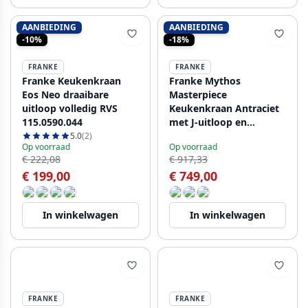
AANBIEDING
AANBIEDING
-10%
-18%
FRANKE
FRANKE
Franke Keukenkraan
Franke Mythos
Eos Neo draaibare
Masterpiece
uitloop volledig RVS
Keukenkraan Antraciet
115.0590.044
met J-uitloop en
Uittrekbare Sproeikop -
5.0
(2)
Op voorraad
Op voorraad
115.0711.555
€ 222,08
€ 917,33
€ 199,00
€ 749,00
In winkelwagen
In winkelwagen
FRANKE
FRANKE