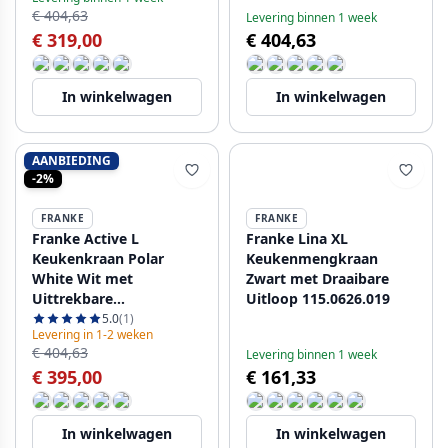
115.0653.385
€ 404,63
Levering binnen 1 week
€ 319,00
€ 404,63
In winkelwagen
In winkelwagen
AANBIEDING
-2%
FRANKE
FRANKE
Franke Active L
Franke Lina XL
Keukenkraan Polar
Keukenmengkraan
White Wit met
Zwart met Draaibare
Uittrekbare
Uitloop 115.0626.019
Handdouche
5.0
(1)
Levering in 1-2 weken
115.0653.387
€ 404,63
Levering binnen 1 week
€ 395,00
€ 161,33
In winkelwagen
In winkelwagen