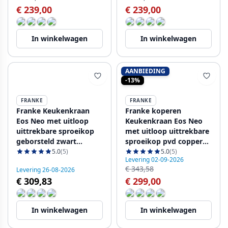
€ 239,00
€ 239,00
In winkelwagen
In winkelwagen
AANBIEDING
-13%
FRANKE
FRANKE
Franke Keukenkraan
Franke koperen
Eos Neo met uitloop
Keukenkraan Eos Neo
uittrekbare sproeikop
met uitloop uittrekbare
geborsteld zwart
sproeikop pvd copper
115.0613.671
115.0628.254
5.0
(5)
5.0
(5)
Levering 02-09-2026
€ 343,58
Levering 26-08-2026
€ 309,83
€ 299,00
In winkelwagen
In winkelwagen