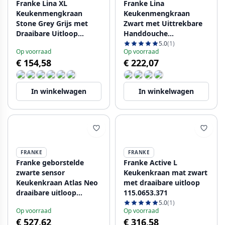
Franke Lina XL
Franke Lina
Keukenmengkraan
Keukenmengkraan
Stone Grey Grijs met
Zwart met Uittrekbare
Draaibare Uitloop
Handdouche
115.0626.022
115.0626.053
5.0
(1)
Op voorraad
Op voorraad
€ 154,58
€ 222,07
In winkelwagen
In winkelwagen
FRANKE
FRANKE
Franke geborstelde
Franke Active L
zwarte sensor
Keukenkraan mat zwart
Keukenkraan Atlas Neo
met draaibare uitloop
draaibare uitloop
115.0653.371
115.0625.525
5.0
(1)
Op voorraad
Op voorraad
€ 527,62
€ 316,58