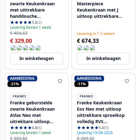
zwarte Keukenkraan
Masterpiece
met uittrekbare
Keukenkraan met J
handdouche
uitloop uittrekbare
115.0653.382
sproeikop volledig RVS
5.0
(2)
Levering binnen 1 week
115.0711.554
€ 404,63
Levering in 1-2 weken
€ 329,00
€ 674,33
In winkelwagen
In winkelwagen
AANBIEDING
AANBIEDING
-21%
-11%
FRANKE
FRANKE
Franke geborstelde
Franke Keukenkraan
zwarte Keukenkraan
Eos Neo met uitloop
Atlas Neo met
uittrekbare sproeikop
uitrekbare uitloop
volledig RVS
115.0550.427
115.0590.045
4.8
(6)
5.0
(5)
Levering binnen 1 week
Levering 19-08-2026
€ 303,62
€ 269,32