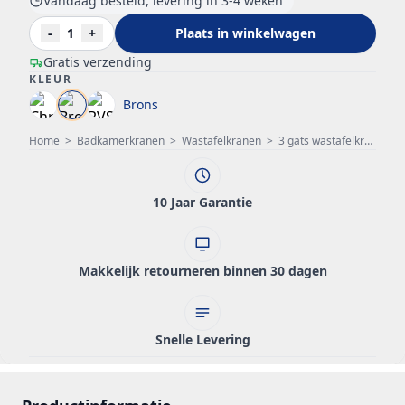
Vandaag besteld, levering in 3-4 weken
-
1
+
Plaats in winkelwagen
Gratis verzending
KLEUR
Brons
Home
>
Badkamerkranen
>
Wastafelkranen
>
3 gats wastafelkraan
>
10 Jaar Garantie
Makkelijk retourneren binnen 30 dagen
Snelle Levering