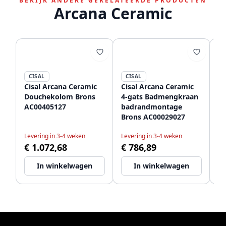
BEKIJK ANDERE GERELATEERDE PRODUCTEN
Arcana Ceramic
CISAL
CISAL
C
Cisal Arcana Ceramic
Cisal Arcana Ceramic
Ci
Douchekolom Brons
4-gats Badmengkraan
Th
AC00405127
badrandmontage
D
Brons AC00029027
A
Levering in 3-4 weken
Levering in 3-4 weken
Le
€ 1.072,68
€ 786,89
€
In winkelwagen
In winkelwagen