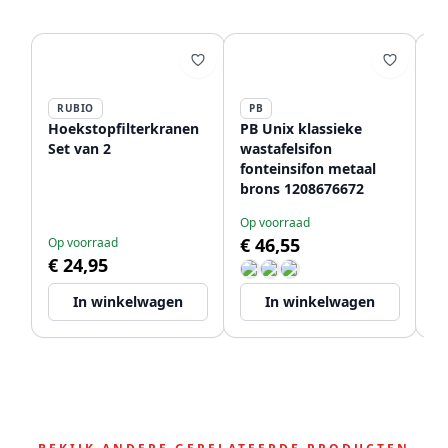
RUBIO
PB
P
Hoekstopfilterkranen
PB Unix klassieke
PB
Set van 2
wastafelsifon
be
fonteinsifon metaal
br
brons 1208676672
Op voorraad
Bi
€ 46,55
€
Op voorraad
€ 24,95
In winkelwagen
In winkelwagen