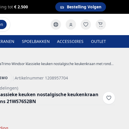
ing tot
€ 2.500
Bestelling Volgen
en
KRANEN
SPOELBAKKEN
ACCESSOIRES
OUTLET
rimo Windsor klassieke keuken nostalgische keukenkraan met ronde uitloop brons 21WS7652BN
|
Artikelnummer 1208957704
IMO
delingen)
assieke keuken nostalgische keukenkraan
rons 21WS7652BN
ding