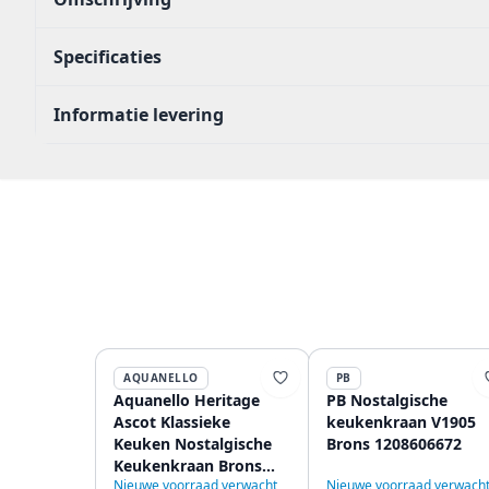
Specificaties
Informatie levering
AQUANELLO
PB
Aquanello Heritage
PB Nostalgische
Ascot Klassieke
keukenkraan V1905
Keuken Nostalgische
Brons 1208606672
Keukenkraan Brons
Nieuwe voorraad verwacht
Nieuwe voorraad verwach
met Ronde Uitlop BN-