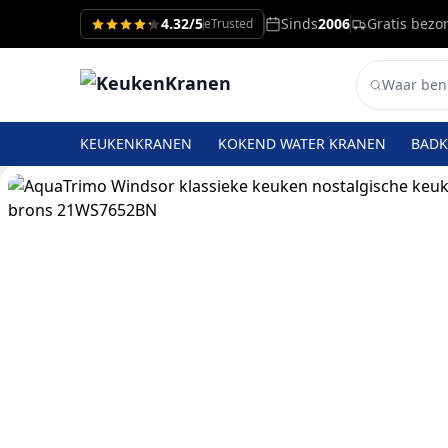
4.32/5
Sinds
2006
Gratis bezo
eTrusted
KEUKENKRANEN
KOKEND WATER KRANEN
BAD