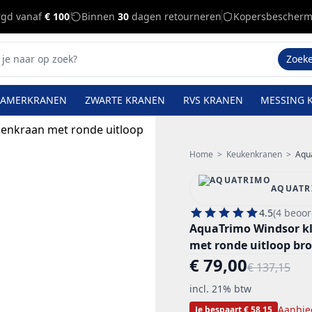
rgd vanaf
€ 100
Binnen
30
dagen retourneren
Kopersbescherm
Zoek
KAMERKRANEN
ZWARTE KRANEN
RVS KRANEN
MESSING 
Home
>
Keukenkranen
>
AquaT
AQUATR
4.5
(4 beoor
AquaTrimo Windsor kl
met ronde uitloop b
€ 79,00
€ 137,15
incl. 21% btw
Aanbie
Je bespaart € 58,15