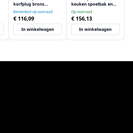
korfplug brons
keuken spoelbak en
afsluitbaar 1208956475
korfplug brons
Binnenkort op voorraad
Op voorraad
afsluitbaar 1208956478
€ 116,09
€ 156,13
In winkelwagen
In winkelwagen