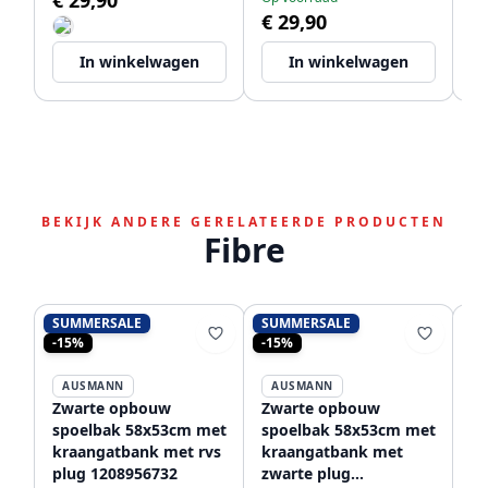
€ 29,90
€
€ 29,90
In winkelwagen
In winkelwagen
BEKIJK ANDERE GERELATEERDE PRODUCTEN
Fibre
SUMMERSALE
SUMMERSALE
-15%
-15%
AUSMANN
AUSMANN
Zwarte opbouw
Zwarte opbouw
Au
spoelbak 58x53cm met
spoelbak 58x53cm met
zw
kraangatbank met rvs
kraangatbank met
sp
plug 1208956732
zwarte plug
me