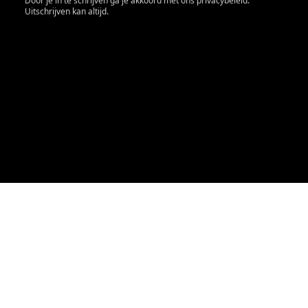
Door je in te schrijven ga je akkoord met ons privacybeleid.
Uitschrijven kan altijd.