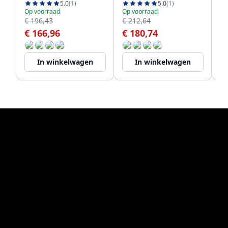
1208956761
86
5.0
(1)
5.0
(1)
Op voorraad
Op voorraad
€ 196,43
€ 212,64
Op
€ 166,96
€ 180,74
€
In winkelwagen
In winkelwagen