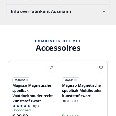
+
Info over fabrikant Ausmann
COMBINEER HET MET
Accessoires
MAGISSO
MAGISSO
P
Magisso Magnetische
Magisso Magnetische
Pu
spoelbak
spoelbak Multihouder
af
Vaatdoekhouder recht
kunststof zwart
ko
kunststof zwart
30203011
Zw
30201011
de
5.0
(1)
Op voorraad
Op
W
Op voorraad