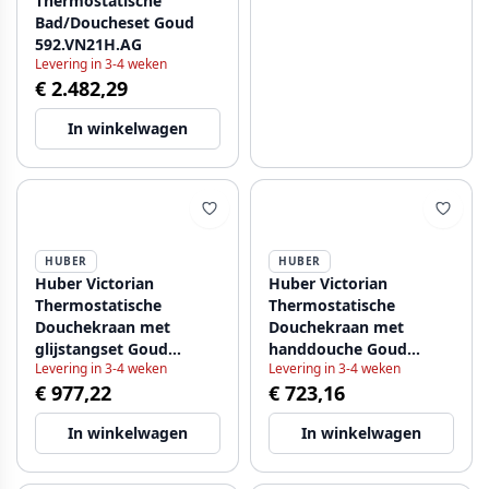
Thermostatische
Bad/Doucheset Goud
592.VN21H.AG
Levering in 3-4 weken
€ 2.482,29
In winkelwagen
HUBER
HUBER
Huber Victorian
Huber Victorian
Thermostatische
Thermostatische
Douchekraan met
Douchekraan met
glijstangset Goud
handdouche Goud
Levering in 3-4 weken
Levering in 3-4 weken
VTS010102G
1154957652
€ 977,22
€ 723,16
In winkelwagen
In winkelwagen