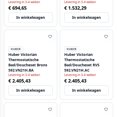
Levering in 3-4 weken
Levering in 3-4 weken
VTD010102A
€ 694,65
€ 1.532,29
In winkelwagen
In winkelwagen
HUBER
HUBER
Huber Victorian
Huber Victorian
Thermostatische
Thermostatische
Bad/Doucheset Brons
Bad/Doucheset RVS
592.VN21H.BA
592.VN21H.AC
Levering in 3-4 weken
Levering in 3-4 weken
€ 2.405,43
€ 2.405,43
In winkelwagen
In winkelwagen