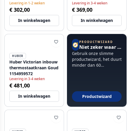
Levering in 1-2 weken
Levering in 3-4 weken
€ 302,00
€ 369,00
In winkelwagen
In winkelwagen
PRODUCTWIZARD
🧭
Niet zeker waar te beginnen?
Gebruik onze slimme
HUBER
productwizard, het duurt
Huber Victorian inbouw
minder dan 60
thermostaatkraan Goud
seconden.
1154959572
Levering in 3-4 weken
€ 481,00
In winkelwagen
Productwizard