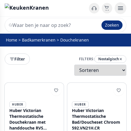
Zoeken
Home
>
Badkamerkranen
>
Douchekranen
Filter
FILTERS:
Nostalgisch
HUBER
HUBER
Huber Victorian
Huber Victorian
Thermostatische
Thermostatische
Douchekraan met
Bad/Doucheset Chroom
handdouche RVS
592.VN21H.CR