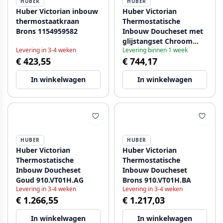
HUBER
HUBER
Huber Victorian inbouw
Huber Victorian
thermostaatkraan
Thermostatische
Brons 1154959582
Inbouw Doucheset met
glijstangset Chroom
Levering in 3-4 weken
Levering binnen 1 week
910.VT01H.CR
€ 423,55
€ 744,17
In winkelwagen
In winkelwagen
HUBER
HUBER
Huber Victorian
Huber Victorian
Thermostatische
Thermostatische
Inbouw Doucheset
Inbouw Doucheset
Goud 910.VT01H.AG
Brons 910.VT01H.BA
Levering in 3-4 weken
Levering in 3-4 weken
€ 1.266,55
€ 1.217,03
In winkelwagen
In winkelwagen